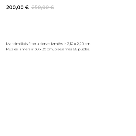
200,00
€
250,00
€
PIRKT TAGAD
Maksimālais fliteru sienas izmērs ir 2,10 x 2,20 cm.
Puzles izmērs ir 30 x 30 cm, pieejamas 66 puzles.