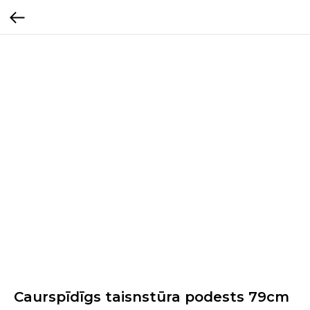
Caurspīdīgs taisnstūra podests 79cm