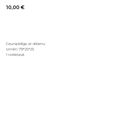
10,00
€
PIRKT TAGAD
Caurspīdīgs, ar dibenu
Izmēri: 79*25*25
1 noliktavā