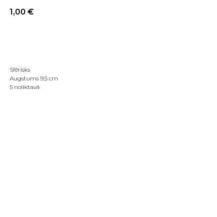
1,00
€
PIRKT TAGAD
Sfērisks
Augstums 9,5 cm
5 noliktavā