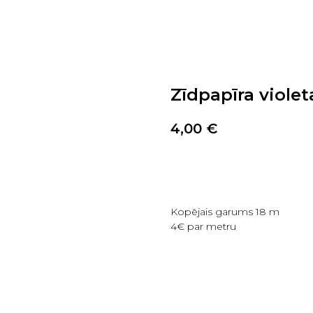
Zīdpapīra violet
4,00
€
PIRKT TAGAD
Kopējais garums 18 m
4€ par metru