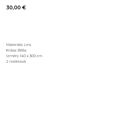
30,00
€
PIRKT TAGAD
Materiāls: Lins
Krāsa: Bēša
Izmērs: 140 x 300 cm
2 noliktavā