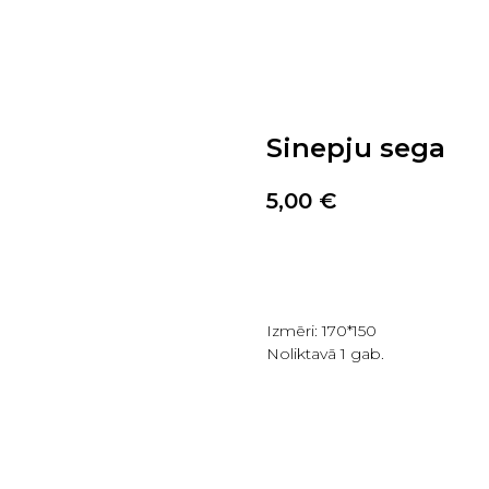
Sinepju sega
5,00
€
PIRKT TAGAD
Izmēri: 170*150
Noliktavā 1 gab.