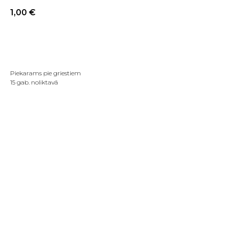
1,00
€
PIRKT TAGAD
Piekarams pie griestiem
15 gab. noliktavā