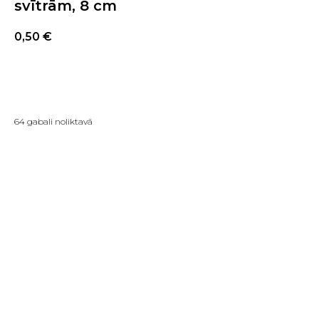
svītrām, 8 cm
0,50
€
PIRKT TAGAD
64 gabali noliktavā