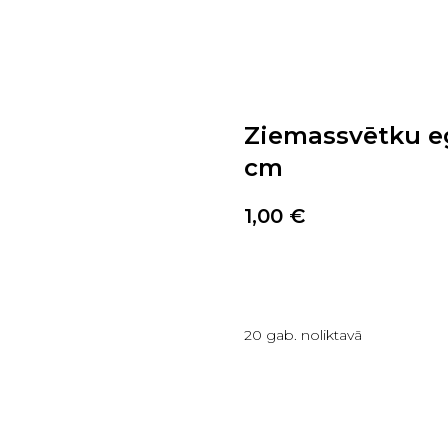
Ziemassvētku eg
cm
1,00
€
PIRKT TAGAD
20 gab. noliktavā