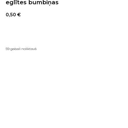
eglītes bumbiņas
0,50
€
PIRKT TAGAD
59 gabali noliktavā