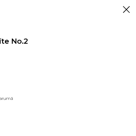
īte No.2
garumā