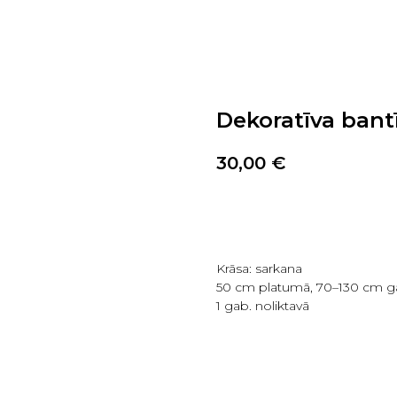
Dekoratīva bant
30,00
€
PIRKT TAGAD
Krāsa: sarkana
50 cm platumā, 70–130 cm 
1 gab. noliktavā