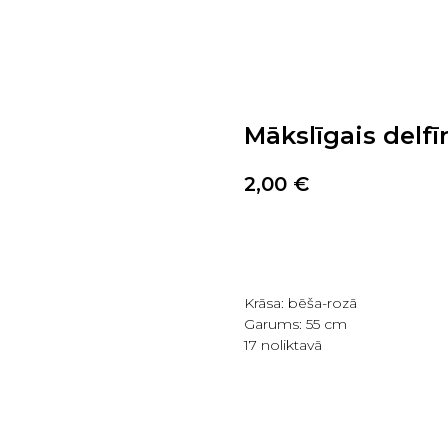
Mākslīgais delfīn
2,00
€
PIRKT TAGAD
Krāsa: bēša-rozā
Garums: 55 cm
17 noliktavā