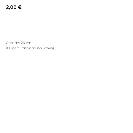
2,00
€
PIRKT TAGAD
Garums 20 cm
160 gab. (pieejami noliktavā)