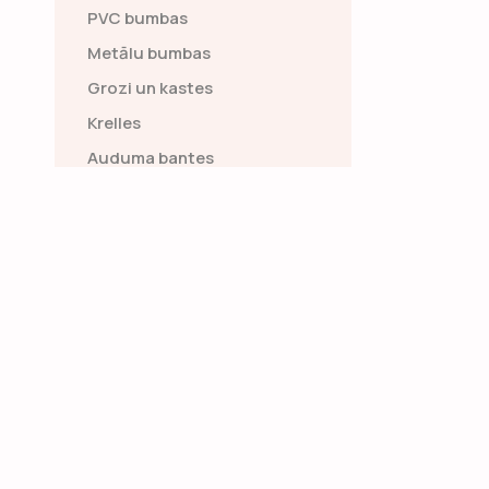
PVC bumbas
Metālu bumbas
Grozi un kastes
Krelles
Auduma bantes
Rotaļu lācīšī
Glāzes
Pamatnes
LED statīvi
Prožektori
Neona uzraksti
Floristikas piederumi
Kazino
Venēcijas maskas