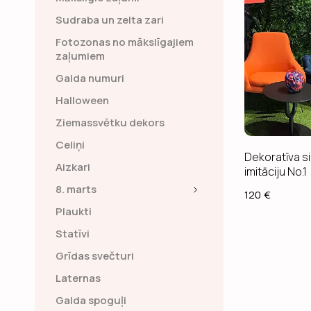
Sudraba un zelta zari
Fotozonas no mākslīgajiem 
zaļumiem
Galda numuri
Halloween
Ziemassvētku dekors
Celiņi
Dekoratīva si
Aizkari
imitāciju No.1
8. marts
120
€
Plaukti
Statīvi
Grīdas svečturi
Laternas
Galda spoguļi