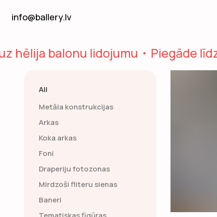
info@ballery.lv
 hēlija balonu lidojumu
Piegāde līdz j
All
Metāla konstrukcijas
Arkas
Koka arkas
Foni
Draperiju fotozonas
Mirdzoši fliteru sienas
Baneri
Tematiskas figūras