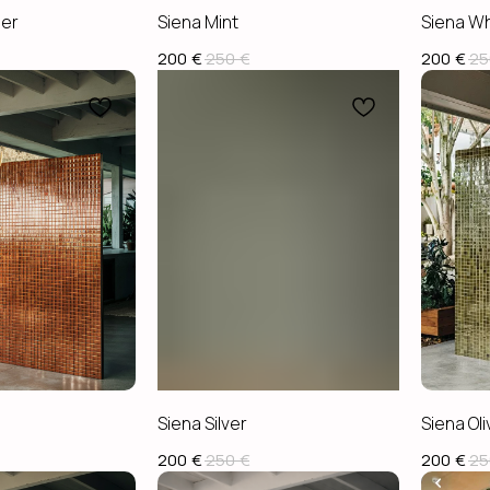
der
Siena Mint
Siena Wh
200
€
250
€
200
€
25
Siena Silver
Siena Oli
200
€
250
€
200
€
25