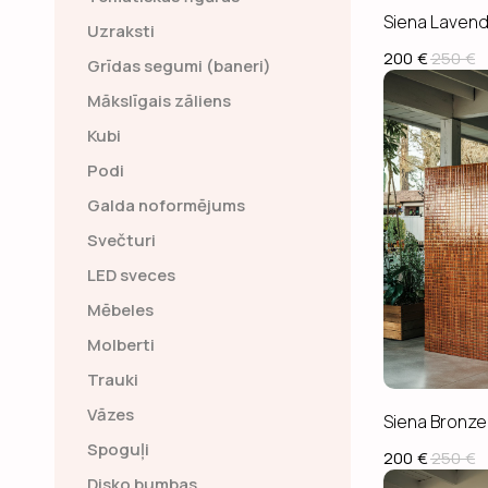
Siena Laven
Uzraksti
200
€
250
€
Grīdas segumi (baneri)
Mākslīgais zāliens
Kubi
Podi
Galda noformējums
Svečturi
LED sveces
Mēbeles
Molberti
Trauki
Vāzes
Siena Bronze
Spoguļi
200
€
250
€
Disko bumbas