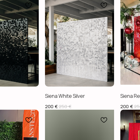
Siena White Silver
Siena R
200
€
250
€
200
€
25