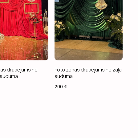
nas drapējums no
Foto zonas drapējums no zaļa
 auduma
auduma
200
€