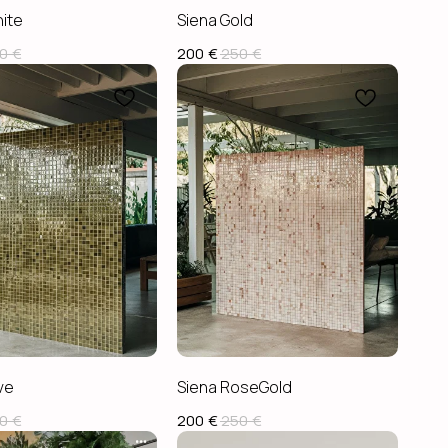
ite
Siena Gold
0
€
200
€
250
€
ve
Siena RoseGold
0
€
200
€
250
€