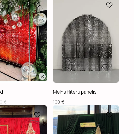
ed
Melns fliteru panelis
0
€
100
€