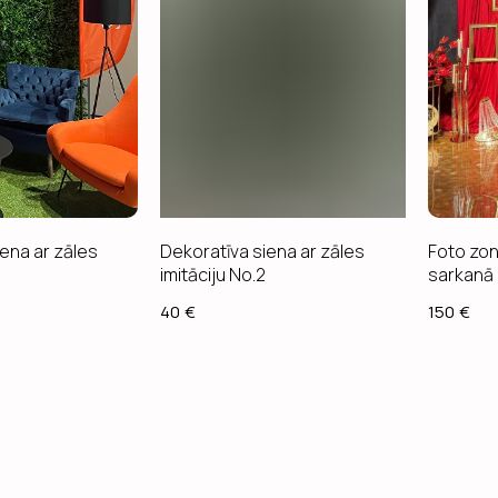
ena ar zāles
Dekoratīva siena ar zāles
Foto zo
imitāciju No.2
sarkanā
40
€
150
€