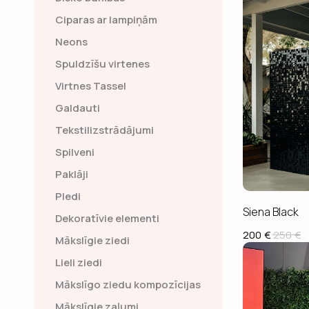
Ciparas ar lampiņām
Neons
Spuldzīšu virtenes
Virtnes Tassel
Galdauti
Tekstilizstrādājumi
Spilveni
Paklāji
Pledi
Siena Black
Dekoratīvie elementi
200
€
250
€
Mākslīgie ziedi
Lieli ziedi
Mākslīgo ziedu kompozīcijas
Mākslīgie zaļumi