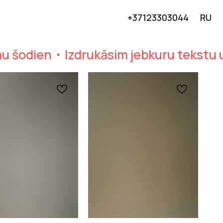
+37123303044
RU
 šodien
Izdrukāsim jebkuru tekstu uz 