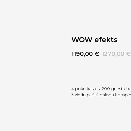
WOW efekts
1190,00
€
1270,00
€
Pievienot grozam
4 puķu kastes, 200 griestu balo
3 ziedu pušķi, balonu komple