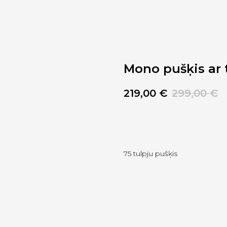
Mono pušķis ar
219,00
€
299,00
€
Pievienot grozam
75 tulpju pušķis